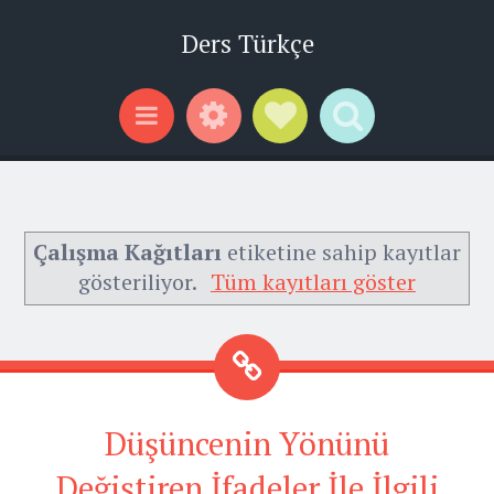
Ders Türkçe
Widgets
Social Links
Search
Menu
Çalışma Kağıtları
etiketine sahip kayıtlar
gösteriliyor.
Tüm kayıtları göster
Düşüncenin Yönünü
Değiştiren İfadeler İle İlgili