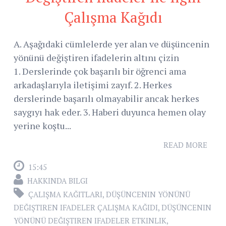
Çalışma Kağıdı
A. Aşağıdaki cümlelerde yer alan ve düşüncenin
yönünü değiştiren ifadelerin altını çizin
1. Derslerinde çok başarılı bir öğrenci ama
arkadaşlarıyla iletişimi zayıf. 2. Herkes
derslerinde başarılı olmayabilir ancak herkes
saygıyı hak eder. 3. Haberi duyunca hemen olay
yerine koştu...
READ MORE
15:45
HAKKINDA BILGI
ÇALIŞMA KAĞITLARI
,
DÜŞÜNCENIN YÖNÜNÜ
DEĞIŞTIREN IFADELER ÇALIŞMA KAĞIDI
,
DÜŞÜNCENIN
YÖNÜNÜ DEĞIŞTIREN IFADELER ETKINLIK
,