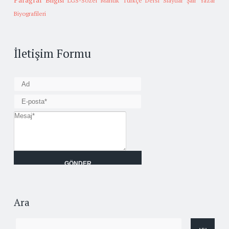
Paragraf Bilgisi
LGS-Sözel Mantık
Türkçe Dersi Slaytlar
Şair Yazar
Biyografileri
İletişim Formu
Ara