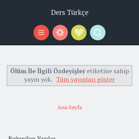
Ders Türkçe
Widgets
Social Links
Search
Menu
Ölüm İle İlgili Özdeyişler
etiketine sahip
yayın yok.
Tüm yayınları göster
Ana Sayfa
Beğenilen Yazılar