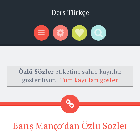
Ders Türkçe
Widgets
Social Links
Search
Menu
Özlü Sözler
etiketine sahip kayıtlar
gösteriliyor.
Tüm kayıtları göster
Barış Manço’dan Özlü Sözler