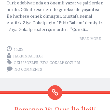
Türk edebiyatında en önemli yazar ve şairlerden
biridir. Gökalp eserleri ile gerekse de yaşantısı
ile herkese örnek olmuştur. Mustafa Kemal
Atatürk Ziya Gökalp için "Fikir Babam" demiştir.
Ziya Gökalp sözleri şunlardır: “Çünkü...
READ MORE
15:05
HAKKINDA BILGI
ÖZLÜ SÖZLER
,
ZIYA GÖKALP SÖZLERI
NO COMMENTS
Ramazan Ve Oruç İle İlgili