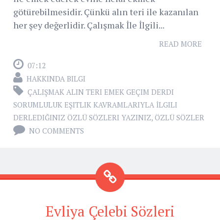
götürebilmesidir. Çünkü alın teri ile kazanılan
her şey değerlidir. Çalışmak İle İlgili...
READ MORE
07:12
HAKKINDA BILGI
ÇALIŞMAK ALIN TERI EMEK GEÇIM DERDI
SORUMLULUK EŞITLIK KAVRAMLARIYLA İLGILI
DERLEDIĞINIZ ÖZLÜ SÖZLERI YAZINIZ
,
ÖZLÜ SÖZLER
NO COMMENTS
Evliya Çelebi Sözleri