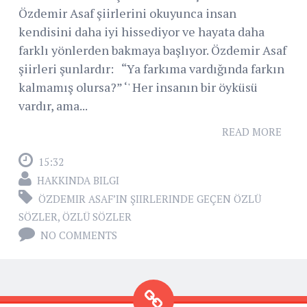
Özdemir Asaf şiirlerini okuyunca insan
kendisini daha iyi hissediyor ve hayata daha
farklı yönlerden bakmaya başlıyor. Özdemir Asaf
şiirleri şunlardır: “Ya farkıma vardığında farkın
kalmamış olursa?” ‘' Her insanın bir öyküsü
vardır, ama...
READ MORE
15:32
HAKKINDA BILGI
ÖZDEMIR ASAF’IN ŞIIRLERINDE GEÇEN ÖZLÜ
SÖZLER
,
ÖZLÜ SÖZLER
NO COMMENTS