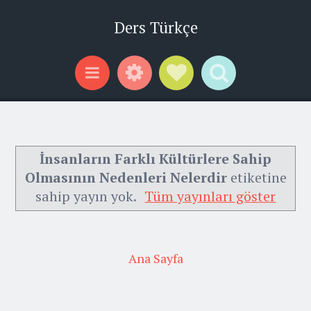
Ders Türkçe
Widgets
Social Links
Search
Menu
İnsanların Farklı Kültürlere Sahip
Olmasının Nedenleri Nelerdir
etiketine
sahip yayın yok.
Tüm yayınları göster
Ana Sayfa