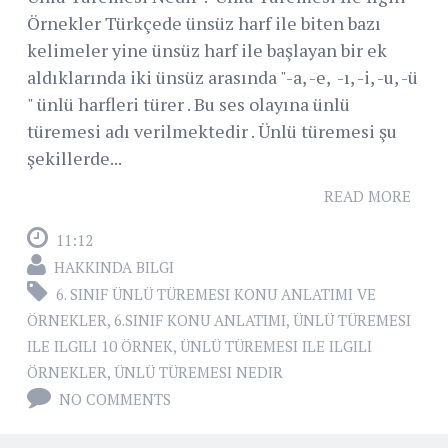
Örnekler Türkçede ünsüz harf ile biten bazı
kelimeler yine ünsüz harf ile başlayan bir ek
aldıklarında iki ünsüz arasında "-a, -e, -ı, -i, -u, -ü
" ünlü harfleri türer . Bu ses olayına ünlü
türemesi adı verilmektedir . Ünlü türemesi şu
şekillerde...
READ MORE
11:12
HAKKINDA BILGI
6. SINIF ÜNLÜ TÜREMESI KONU ANLATIMI VE
ÖRNEKLER
,
6.SINIF KONU ANLATIMI
,
ÜNLÜ TÜREMESI
ILE ILGILI 10 ÖRNEK
,
ÜNLÜ TÜREMESI ILE ILGILI
ÖRNEKLER
,
ÜNLÜ TÜREMESI NEDIR
NO COMMENTS