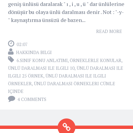
geniş ünlüsü daralarak " ı , i , u , ü " dar ünlülerine
dönüşür bu olaya ünlü daralması denir . Not : "-y-
" kaynaştırma ünsüzü de bazen...
READ MORE
02:07
HAKKINDA BILGI
6.SINIF KONU ANLATIMI
,
ÖRNEKLERLE KONULAR
,
ÜNLÜ DARALMASI ILE ILGILI 10
,
ÜNLÜ DARALMASI ILE
ILGILI 25 ÖRNEK
,
ÜNLÜ DARALMASI ILE ILGILI
ÖRNEKLER
,
ÜNLÜ DARALMASI ÖRNEKLERI CÜMLE
IÇINDE
4 COMMENTS