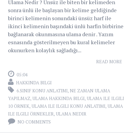
Ulama Nedir ? Ünsüz ile biten bir kelimeden
sonra ünlü ile başlayan bir kelime geldiğinde
birinci kelimenin sonundaki ünsüz harf ile
ikinci kelimenin başındaki ünlü harfin birbirine
bağlanarak okunmasına ulama denir . Yazım
esnasında gösterilmeyen bu kural kelimeler
okunurken kolaylık sağladığı...
READ MORE
05:04
HAKKINDA BILGI
6.SINIF KONU ANLATIMI
,
NE ZAMAN ULAMA
YAPILMAZ
,
ULAMA HAKKINDA BILGI
,
ULAMA ILE ILGILI
10 ÖRNEK
,
ULAMA ILE ILGILI KONU ANLATIMI
,
ULAMA
ILE ILGILI ÖRNEKLER
,
ULAMA NEDIR
NO COMMENTS