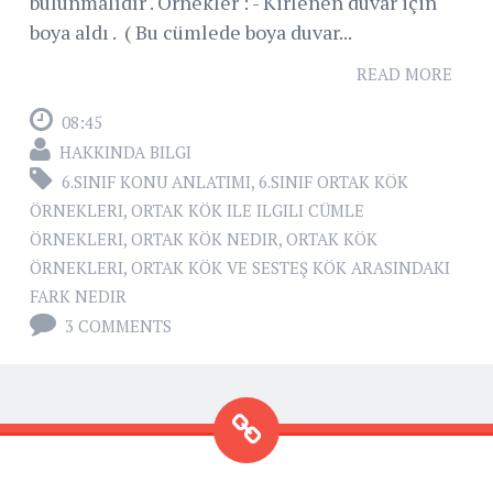
bulunmalıdır . Örnekler : - Kirlenen duvar için
boya aldı . ( Bu cümlede boya duvar...
READ MORE
08:45
HAKKINDA BILGI
6.SINIF KONU ANLATIMI
,
6.SINIF ORTAK KÖK
ÖRNEKLERI
,
ORTAK KÖK ILE ILGILI CÜMLE
ÖRNEKLERI
,
ORTAK KÖK NEDIR
,
ORTAK KÖK
ÖRNEKLERI
,
ORTAK KÖK VE SESTEŞ KÖK ARASINDAKI
FARK NEDIR
3 COMMENTS