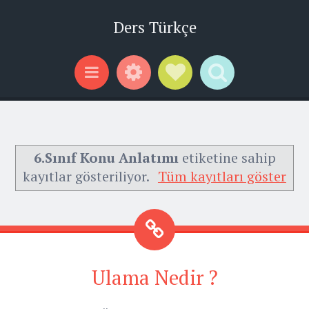
Ders Türkçe
Widgets
Social Links
Search
Menu
6.Sınıf Konu Anlatımı
etiketine sahip
kayıtlar gösteriliyor.
Tüm kayıtları göster
Ulama Nedir ?