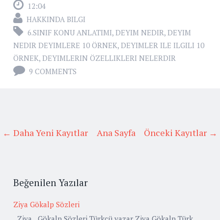
12:04
HAKKINDA BILGI
6.SINIF KONU ANLATIMI
,
DEYIM NEDIR
,
DEYIM
NEDIR DEYIMLERE 10 ÖRNEK
,
DEYIMLER ILE ILGILI 10
ÖRNEK
,
DEYIMLERIN ÖZELLIKLERI NELERDIR
9 COMMENTS
← Daha Yeni Kayıtlar
Ana Sayfa
Önceki Kayıtlar →
Beğenilen Yazılar
Ziya Gökalp Sözleri
Ziya Gökalp Sözleri Türkçü yazar Ziya Gökalp Türk