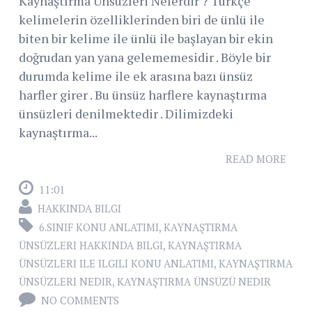
Kaynaştırma Ünsüzleri Nelerdir ? Türkçe
kelimelerin özelliklerinden biri de ünlü ile
biten bir kelime ile ünlü ile başlayan bir ekin
doğrudan yan yana gelememesidir . Böyle bir
durumda kelime ile ek arasına bazı ünsüz
harfler girer . Bu ünsüz harflere kaynaştırma
ünsüzleri denilmektedir . Dilimizdeki
kaynaştırma...
READ MORE
11:01
HAKKINDA BILGI
6.SINIF KONU ANLATIMI
,
KAYNAŞTIRMA
ÜNSÜZLERI HAKKINDA BILGI
,
KAYNAŞTIRMA
ÜNSÜZLERI ILE ILGILI KONU ANLATIMI
,
KAYNAŞTIRMA
ÜNSÜZLERI NEDIR
,
KAYNAŞTIRMA ÜNSÜZÜ NEDIR
NO COMMENTS