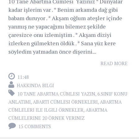
10 Tane Abartma Cümlesi Yazınız * Dünyalar
kadar işlerim var . * Benim arkamda dağ gibi
babam duruyor . * Akşam oğlum ateşler içinde
yanmış ne yapacağımı bilemez şekilde
çaresizce onu izlemiştim . * Akşam diziyi
izlerken gülmekten öldük . * Sana yüz kere
söyledim yatmadan önce dişerini...
READ MORE
11:48
HAKKINDA BILGI
10 TANE ABARTMA CÜMLESI YAZIN
,
6.SINIF KONU
ANLATIMI
,
ABARTI CÜMLESI ÖRNEKLERI
,
ABARTMA
CÜMLELERI ILE ILGILI ÖRNEKLER
,
ABARTMA
CÜMLELERINE 20 ÖRNEK VERINIZ
15 COMMENTS