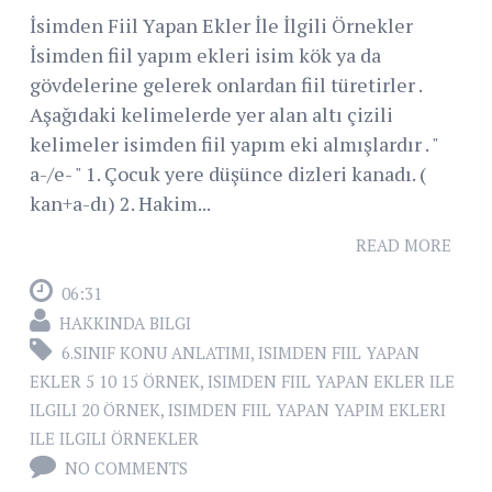
İsimden Fiil Yapan Ekler İle İlgili Örnekler
İsimden fiil yapım ekleri isim kök ya da
gövdelerine gelerek onlardan fiil türetirler .
Aşağıdaki kelimelerde yer alan altı çizili
kelimeler isimden fiil yapım eki almışlardır . "
a-/e- " 1. Çocuk yere düşünce dizleri kanadı. (
kan+a-dı) 2. Hakim...
READ MORE
06:31
HAKKINDA BILGI
6.SINIF KONU ANLATIMI
,
ISIMDEN FIIL YAPAN
EKLER 5 10 15 ÖRNEK
,
ISIMDEN FIIL YAPAN EKLER ILE
ILGILI 20 ÖRNEK
,
ISIMDEN FIIL YAPAN YAPIM EKLERI
ILE ILGILI ÖRNEKLER
NO COMMENTS