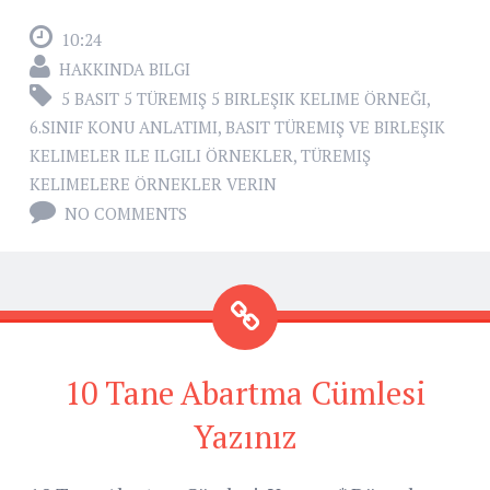
10:24
HAKKINDA BILGI
5 BASIT 5 TÜREMIŞ 5 BIRLEŞIK KELIME ÖRNEĞI
,
6.SINIF KONU ANLATIMI
,
BASIT TÜREMIŞ VE BIRLEŞIK
KELIMELER ILE ILGILI ÖRNEKLER
,
TÜREMIŞ
KELIMELERE ÖRNEKLER VERIN
NO COMMENTS
10 Tane Abartma Cümlesi
Yazınız