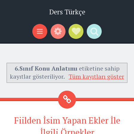
Ders Türkçe
Widgets
Social Links
Search
Menu
6.Sınıf Konu Anlatımı
etiketine sahip
kayıtlar gösteriliyor.
Tüm kayıtları göster
Fiilden İsim Yapan Ekler İle
İlgili Örnekler