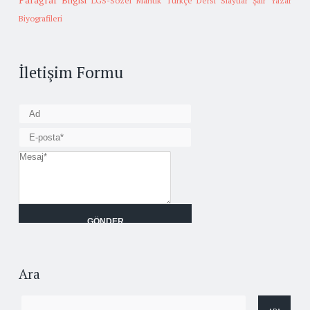
Paragraf Bilgisi
LGS-Sözel Mantık
Türkçe Dersi Slaytlar
Şair Yazar
Biyografileri
İletişim Formu
Ara