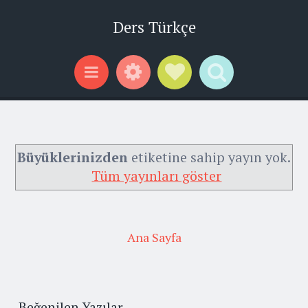
Ders Türkçe
Widgets
Social Links
Search
Menu
Büyüklerinizden
etiketine sahip yayın yok.
Tüm yayınları göster
Ana Sayfa
Beğenilen Yazılar