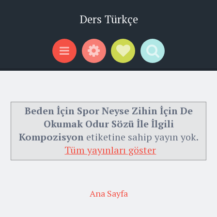
Ders Türkçe
Widgets
Social Links
Search
Menu
Beden İçin Spor Neyse Zihin İçin De
Okumak Odur Sözü İle İlgili
Kompozisyon
etiketine sahip yayın yok.
Tüm yayınları göster
Ana Sayfa