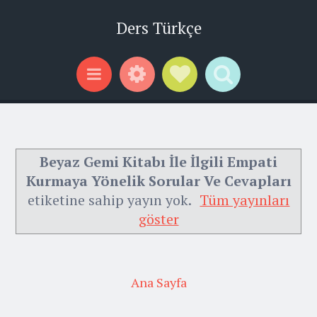
Ders Türkçe
Widgets
Social Links
Search
Menu
Beyaz Gemi Kitabı İle İlgili Empati
Kurmaya Yönelik Sorular Ve Cevapları
etiketine sahip yayın yok.
Tüm yayınları
göster
Ana Sayfa