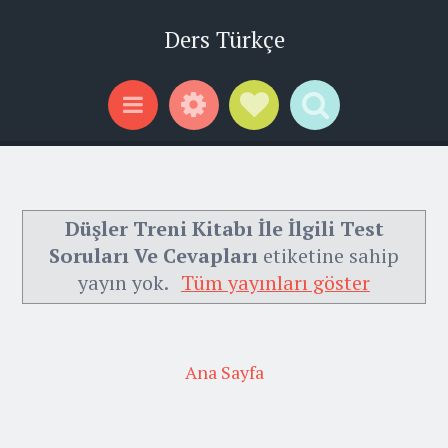
Ders Türkçe
Widgets
Social Links
Search
Menu
Düşler Treni Kitabı İle İlgili Test
Soruları Ve Cevapları
etiketine sahip
yayın yok.
Tüm yayınları göster
Ana Sayfa