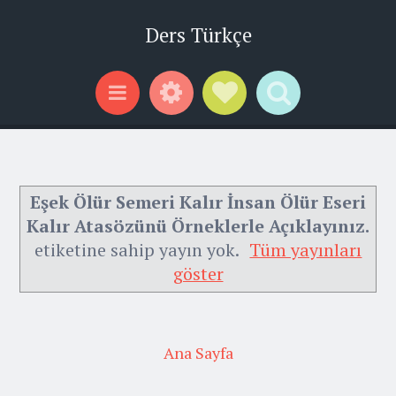
Ders Türkçe
Widgets
Social Links
Search
Menu
Eşek Ölür Semeri Kalır İnsan Ölür Eseri
Kalır Atasözünü Örneklerle Açıklayınız.
etiketine sahip yayın yok.
Tüm yayınları
göster
Ana Sayfa