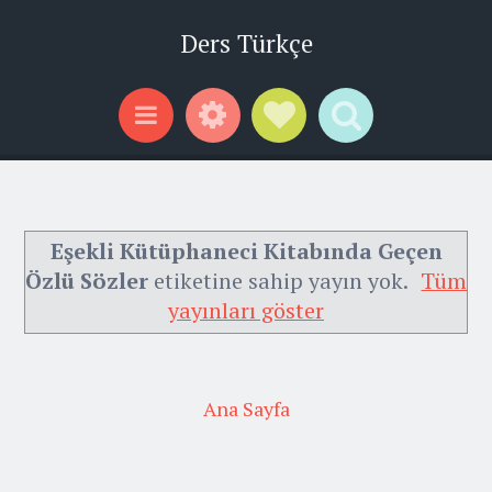
Ders Türkçe
Widgets
Social Links
Search
Menu
Eşekli Kütüphaneci Kitabında Geçen
Özlü Sözler
etiketine sahip yayın yok.
Tüm
yayınları göster
Ana Sayfa