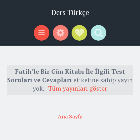
Ders Türkçe
Widgets
Social Links
Search
Menu
Fatih’le Bir Gün Kitabı İle İlgili Test
Soruları ve Cevapları
etiketine sahip yayın
yok.
Tüm yayınları göster
Ana Sayfa