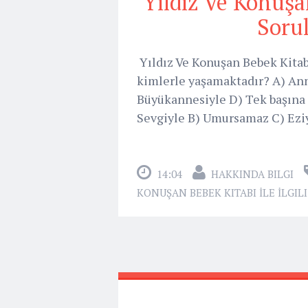
Yıldız Ve Konuşan
Sorul
Yıldız Ve Konuşan Bebek Kitabı 
kimlerle yaşamaktadır? A) Ann
Büyükannesiyle D) Tek başına 
Sevgiyle B) Umursamaz C) Eziye
14:04
HAKKINDA BILGI
KONUŞAN BEBEK KITABI İLE İLGIL