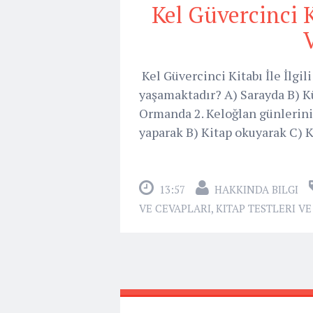
Kel Güvercinci Ki
Kel Güvercinci Kitabı İle İlgil
yaşamaktadır? A) Sarayda B) K
Ormanda 2. Keloğlan günlerini 
yaparak B) Kitap okuyarak C) K
13:57
HAKKINDA BILGI
VE CEVAPLARI
,
KITAP TESTLERI V