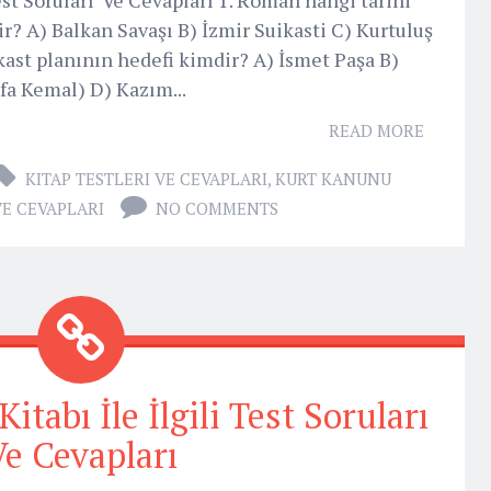
r? A) Balkan Savaşı B) İzmir Suikasti C) Kurtuluş
kast planının hedefi kimdir? A) İsmet Paşa B)
fa Kemal) D) Kazım...
READ MORE
KITAP TESTLERI VE CEVAPLARI
,
KURT KANUNU
 VE CEVAPLARI
NO COMMENTS
abı İle İlgili Test Soruları
Ve Cevapları