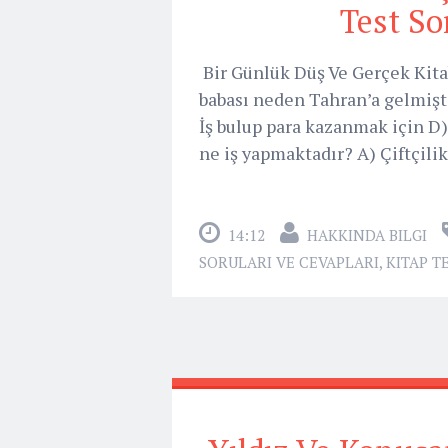
Test So
Bir Günlük Düş Ve Gerçek Kitabı 
babası neden Tahran’a gelmişti
İş bulup para kazanmak için D) 
ne iş yapmaktadır? A) Çiftçilik
14:12
HAKKINDA BILGI
SORULARI VE CEVAPLARI
,
KITAP T