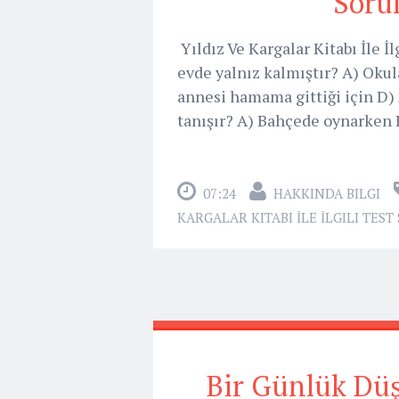
Sorul
Yıldız Ve Kargalar Kitabı İle İl
evde yalnız kalmıştır? A) Okula
annesi hamama gittiği için D) A
tanışır? A) Bahçede oynarken B
07:24
HAKKINDA BILGI
KARGALAR KITABI İLE İLGILI TES
Bir Günlük Düş 