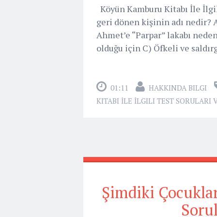
Köyün Kamburu Kitabı İle İlgili
geri dönen kişinin adı nedir?
Ahmet’e “Parpar” lakabı neden
olduğu için C) Öfkeli ve saldırg
01:11
HAKKINDA BILGI
KITABI İLE İLGILI TEST SORULARI
Şimdiki Çocuklar 
Sorul