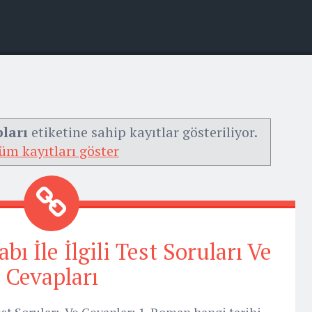
pları
etiketine sahip kayıtlar gösteriliyor.
üm kayıtları göster
ı İle İlgili Test Soruları Ve
Cevapları
est Soruları Ve Cevapları 1. Roman hangi tarihi