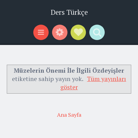
Ders Türkçe
Widgets
Social Links
Search
Menu
Müzelerin Önemi İle İlgili Özdeyişler
etiketine sahip yayın yok.
Tüm yayınları
göster
Ana Sayfa