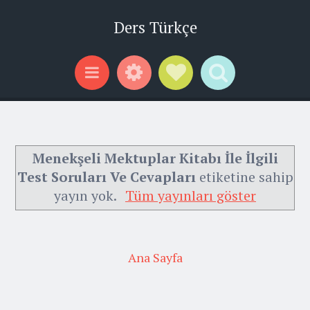
Ders Türkçe
Widgets
Social Links
Search
Menu
Menekşeli Mektuplar Kitabı İle İlgili
Test Soruları Ve Cevapları
etiketine sahip
yayın yok.
Tüm yayınları göster
Ana Sayfa