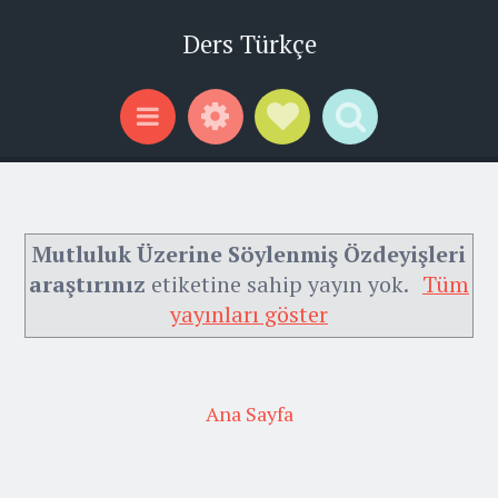
Ders Türkçe
Widgets
Social Links
Search
Menu
Mutluluk Üzerine Söylenmiş Özdeyişleri
araştırınız
etiketine sahip yayın yok.
Tüm
yayınları göster
Ana Sayfa