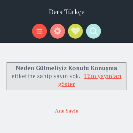
Ders Türkçe
Widgets
Social Links
Search
Menu
Neden Gülmeliyiz Konulu Konuşma
etiketine sahip yayın yok.
Tüm yayınları
göster
Ana Sayfa