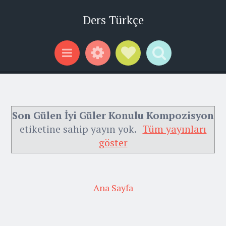
Ders Türkçe
Widgets
Social Links
Search
Menu
Son Gülen İyi Güler Konulu Kompozisyon
etiketine sahip yayın yok.
Tüm yayınları
göster
Ana Sayfa