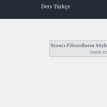
Ders Türkçe
Stoacı Filozofların Söy
yayın y