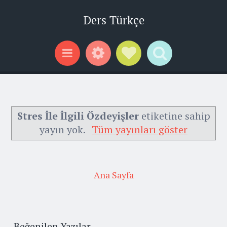
Ders Türkçe
Widgets
Social Links
Search
Menu
Stres İle İlgili Özdeyişler
etiketine sahip
yayın yok.
Tüm yayınları göster
Ana Sayfa
Beğenilen Yazılar