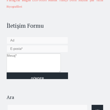
Paragraf Bilgisi
LGS-Sözel Mantık
Türkçe Dersi Slaytlar
Şair Yazar
Biyografileri
İletişim Formu
Ara