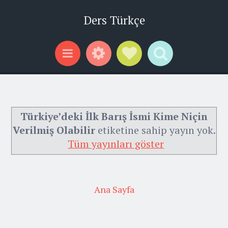
Ders Türkçe
Widgets
Social Links
Search
Menu
Türkiye’deki İlk Barış İsmi Kime Niçin
Verilmiş Olabilir
etiketine sahip yayın yok.
Tüm yayınları göster
Ana Sayfa