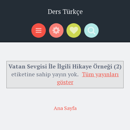
Ders Türkçe
Widgets
Social Links
Search
Menu
Vatan Sevgisi İle İlgili Hikaye Örneği (2)
etiketine sahip yayın yok.
Tüm yayınları
göster
Ana Sayfa