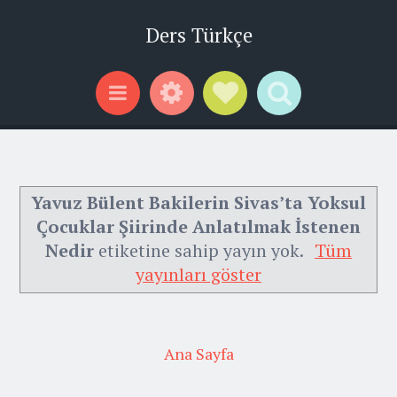
Ders Türkçe
Widgets
Social Links
Search
Menu
Yavuz Bülent Bakilerin Sivas’ta Yoksul
Çocuklar Şiirinde Anlatılmak İstenen
Nedir
etiketine sahip yayın yok.
Tüm
yayınları göster
Ana Sayfa