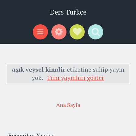
Ders Türkçe
Widgets
Social Links
Search
Menu
aşık veysel kimdir
etiketine sahip yayın
yok.
Tüm yayınları göster
Ana Sayfa
Beğenilen Yazılar