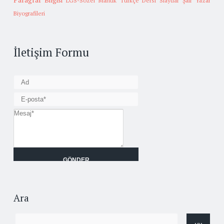
Paragraf Bilgisi
LGS-Sözel Mantık
Türkçe Dersi Slaytlar
Şair Yazar
Biyografileri
İletişim Formu
Ara