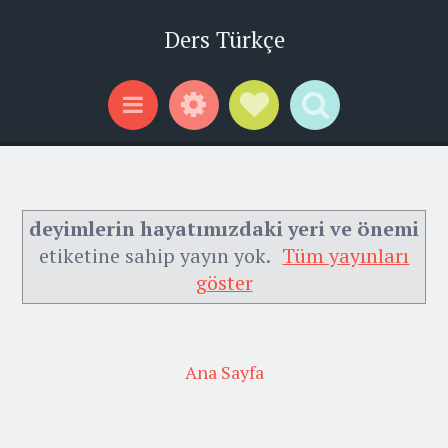
Ders Türkçe
Widgets
Social Links
Search
Menu
deyimlerin hayatımızdaki yeri ve önemi
etiketine sahip yayın yok.
Tüm yayınları
göster
Ana Sayfa