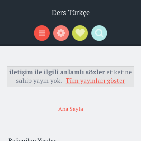
Ders Türkçe
Widgets
Social Links
Search
Menu
iletişim ile ilgili anlamlı sözler
etiketine
sahip yayın yok.
Tüm yayınları göster
Ana Sayfa
Beğenilen Yazılar