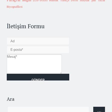
Paragraf Bilgisi
LGS-Sözel Mantık
Türkçe Dersi Slaytlar
Şair Yazar
Biyografileri
İletişim Formu
Ara