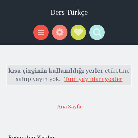
Ders Türkçe
Widgets
Social Links
Search
Menu
kısa çizginin kullanıldığı yerler
etiketine
sahip yayın yok.
Tüm yayınları göster
Ana Sayfa
Beğenilen Yazılar