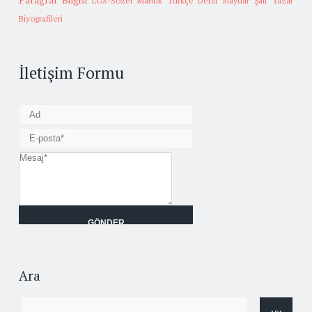
Paragraf Bilgisi
LGS-Sözel Mantık
Türkçe Dersi Slaytlar
Şair Yazar
Biyografileri
İletişim Formu
Ara