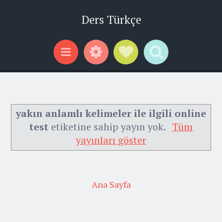
Ders Türkçe
Widgets
Social Links
Search
Menu
yakın anlamlı kelimeler ile ilgili online
test
etiketine sahip yayın yok.
Tüm
yayınları göster
Ana Sayfa