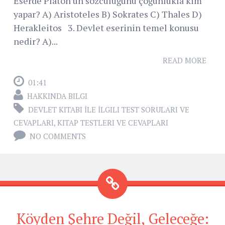
Eserde Platon’un sözcülüğünü çoğunlukla kim
yapar? A) Aristoteles B) Sokrates C) Thales D)
Herakleitos 3. Devlet eserinin temel konusu
nedir? A)...
READ MORE
01:41
HAKKINDA BILGI
DEVLET KITABI İLE İLGILI TEST SORULARI VE
CEVAPLARI
,
KITAP TESTLERI VE CEVAPLARI
NO COMMENTS
Köyden Şehre Değil, Geleceğe: