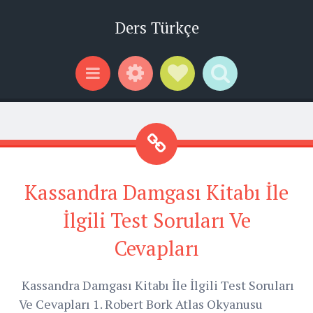
Ders Türkçe
Widgets
Social Links
Search
Menu
Kassandra Damgası Kitabı İle
İlgili Test Soruları Ve
Cevapları
Kassandra Damgası Kitabı İle İlgili Test Soruları
Ve Cevapları 1. Robert Bork Atlas Okyanusu