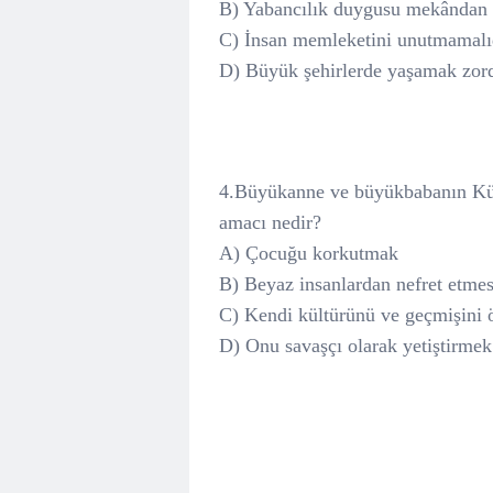
B) Yabancılık duygusu mekândan ço
C) İnsan memleketini unutmamalıd
D) Büyük şehirlerde yaşamak zord
4.Büyükanne ve büyükbabanın Küç
amacı nedir?
A) Çocuğu korkutmak
B) Beyaz insanlardan nefret etme
C) Kendi kültürünü ve geçmişini
D) Onu savaşçı olarak yetiştirmek