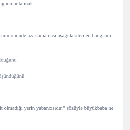
duğunu anlatmak
rinin önünde azarlamaması aşağıdakilerden hangisini
olduğunu
düşündüğünü
ait olmadığı yerin yabancısıdır.” sözüyle büyükbaba ne