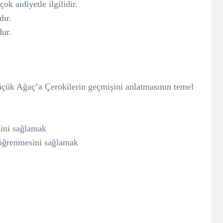
k aidiyetle ilgilidir.
ır.
ur.
ük Ağaç’a Çerokilerin geçmişini anlatmasının temel
sini sağlamak
 öğrenmesini sağlamak