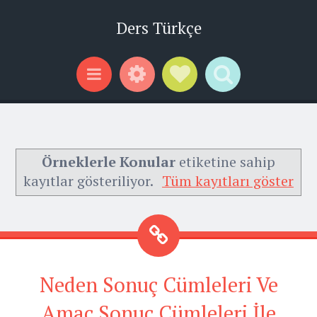
Ders Türkçe
Widgets
Social Links
Search
Menu
Örneklerle Konular
etiketine sahip
kayıtlar gösteriliyor.
Tüm kayıtları göster
Neden Sonuç Cümleleri Ve
Amaç Sonuç Cümleleri İle