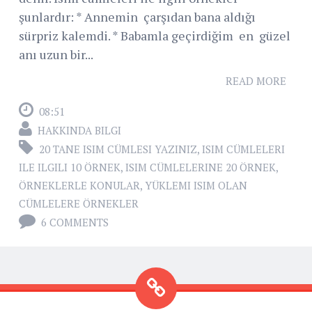
şunlardır: * Annemin çarşıdan bana aldığı
sürpriz kalemdi. * Babamla geçirdiğim en güzel
anı uzun bir...
READ MORE
08:51
HAKKINDA BILGI
20 TANE ISIM CÜMLESI YAZINIZ
,
ISIM CÜMLELERI
ILE ILGILI 10 ÖRNEK
,
ISIM CÜMLELERINE 20 ÖRNEK
,
ÖRNEKLERLE KONULAR
,
YÜKLEMI ISIM OLAN
CÜMLELERE ÖRNEKLER
6 COMMENTS