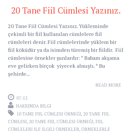
20 Tane Fiil Cümlesi Yazınız.
20 Tane Fiil Cümlesi Yazınız. Yükleminde
çekimli bir fiil kullanılan cümlelere fiil
cümleleri denir. Fiil cümlelerinde yüklem bir
fiil köküdür ya da isimden türemiş bir fiildir. Fiil
cümlesine örnekler şunlardır: * Babam akşama
eve gelirken birçok yiyecek almıştı. * Bu
şehirde...
READ MORE
07:12
HAKKINDA BILGI
10 TANE FIIL CÜMLESI ÖRNEĞI
,
20 TANE FIIL
CÜMLESI
,
20 TANE FIIL CÜMLESI ÖRNEĞI
,
FIIL
CÜMLELERI ILE ILGILI ÖRNEKLER
,
ÖRNEKLERLE