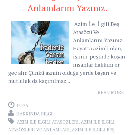
Anlamlarını Yazınız.
Azim İle İlgili Beş
Atasözü Ve
Anlamlarını Yazınız.
Hayatta azimli olan,
işinin peşinde koşan
insanlar hakkını er
geç alır. Çünkü azmin olduğu yerde başarı ve
mutluluk da kaçınılmaz...
READ MORE
09:35
HAKKINDA BILGI
AZIM ILE ILGILI ATASÖZLERI
,
AZIM ILE ILGILI
ATASÖZLERI VE ANLAMLARI
,
AZIM ILE ILGILI BEŞ