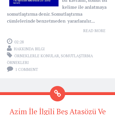
bir kavramı, somut bir
kelime ile anlatmaya
somutlaştırma denir. Somutlaştırma
cümlelerinde benzetmeden yararlanılır....
READ MORE
02:28
HAKKINDA BILGI
ÖRNEKLERLE KONULAR
,
SOMUTLAŞTIRMA
ÖRNEKLERI
1 COMMENT
Azim İle İlgili Beş Atasözü Ve