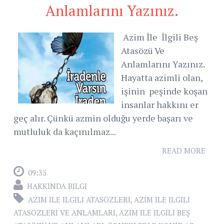
Anlamlarını Yazınız.
Azim İle İlgili Beş
Atasözü Ve
Anlamlarını Yazınız.
Hayatta azimli olan,
işinin peşinde koşan
insanlar hakkını er
geç alır. Çünkü azmin olduğu yerde başarı ve
mutluluk da kaçınılmaz...
READ MORE
09:35
HAKKINDA BILGI
AZIM ILE ILGILI ATASÖZLERI
,
AZIM ILE ILGILI
ATASÖZLERI VE ANLAMLARI
,
AZIM ILE ILGILI BEŞ