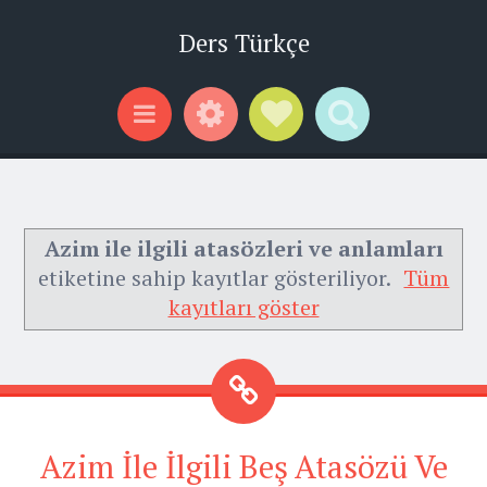
Ders Türkçe
Widgets
Social Links
Search
Menu
Azim ile ilgili atasözleri ve anlamları
etiketine sahip kayıtlar gösteriliyor.
Tüm
kayıtları göster
Azim İle İlgili Beş Atasözü Ve