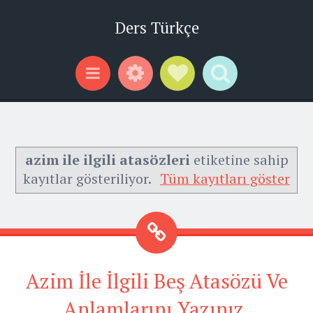
Ders Türkçe
Widgets
Social Links
Search
Menu
azim ile ilgili atasözleri
etiketine sahip
kayıtlar gösteriliyor.
Tüm kayıtları göster
Azim İle İlgili Beş Atasözü Ve
Anlamlarını Yazınız.