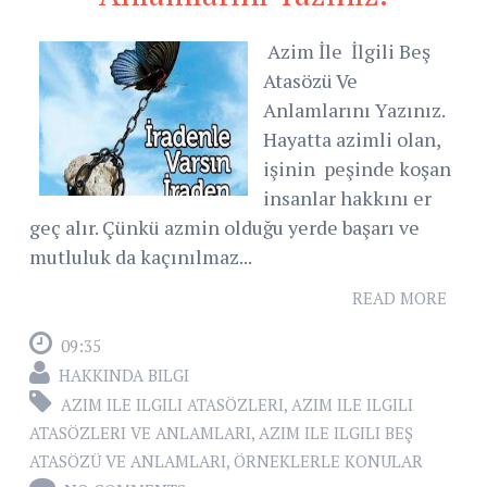
Azim İle İlgili Beş
Atasözü Ve
Anlamlarını Yazınız.
Hayatta azimli olan,
işinin peşinde koşan
insanlar hakkını er
geç alır. Çünkü azmin olduğu yerde başarı ve
mutluluk da kaçınılmaz...
READ MORE
09:35
HAKKINDA BILGI
AZIM ILE ILGILI ATASÖZLERI
,
AZIM ILE ILGILI
ATASÖZLERI VE ANLAMLARI
,
AZIM ILE ILGILI BEŞ
ATASÖZÜ VE ANLAMLARI
,
ÖRNEKLERLE KONULAR