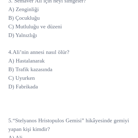
3. Semaver Ali için neyi simgeler?
A) Zenginliği
B) Çocukluğu
C) Mutluluğu ve düzeni
D) Yalnızlığı
4.Ali’nin annesi nasıl ölür?
A) Hastalanarak
B) Trafik kazasında
C) Uyurken
D) Fabrikada
5.“Stelyanos Hristopulos Gemisi” hikâyesinde gemiyi
yapan kişi kimdir?
A) Ali