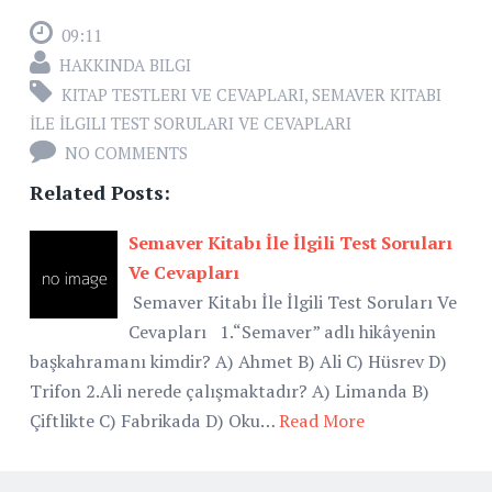
09:11
HAKKINDA BILGI
KITAP TESTLERI VE CEVAPLARI
,
SEMAVER KITABI
İLE İLGILI TEST SORULARI VE CEVAPLARI
NO COMMENTS
Related Posts:
Semaver Kitabı İle İlgili Test Soruları
Ve Cevapları
Semaver Kitabı İle İlgili Test Soruları Ve
Cevapları 1.“Semaver” adlı hikâyenin
başkahramanı kimdir? A) Ahmet B) Ali C) Hüsrev D)
Trifon 2.Ali nerede çalışmaktadır? A) Limanda B)
Çiftlikte C) Fabrikada D) Oku…
Read More