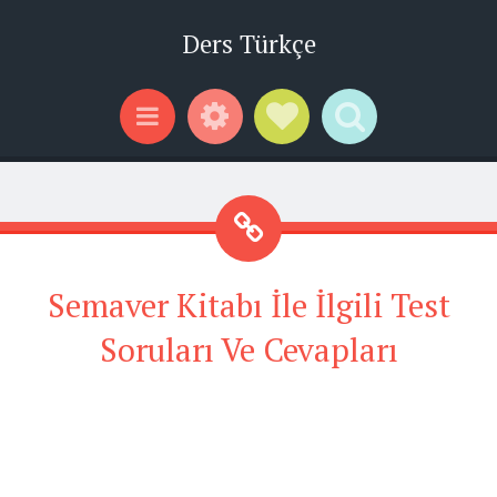
Ders Türkçe
Widgets
Social Links
Search
Menu
Semaver Kitabı İle İlgili Test
Soruları Ve Cevapları