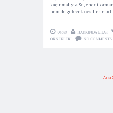
kaçınmalıyız. Su, enerji, orma
hem de gelecek nesillerin ortak
04:40
HAKKINDA BILGI
ÖRNEKLERI
NO COMMENTS
Ana 