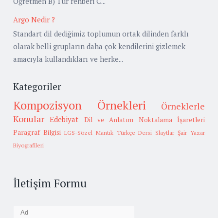
Öğretmen B) Tur rehberi C...
Argo Nedir ?
Standart dil dediğimiz toplumun ortak dilinden farklı
olarak belli grupların daha çok kendilerini gizlemek
amacıyla kullandıkları ve herke...
Kategoriler
Kompozisyon Örnekleri
Örneklerle
Konular
Edebiyat
Dil ve Anlatım
Noktalama İşaretleri
Paragraf Bilgisi
LGS-Sözel Mantık
Türkçe Dersi Slaytlar
Şair Yazar
Biyografileri
İletişim Formu