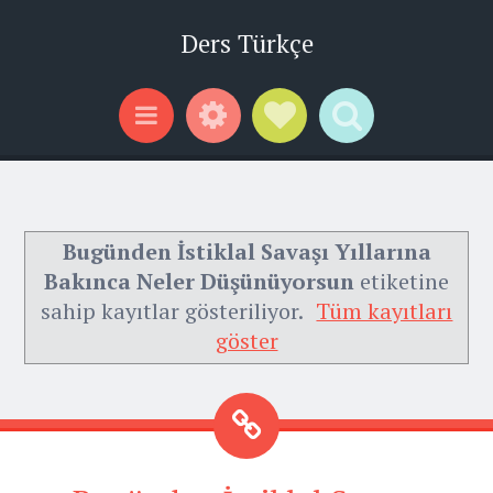
Ders Türkçe
Widgets
Social Links
Search
Menu
Bugünden İstiklal Savaşı Yıllarına
Bakınca Neler Düşünüyorsun
etiketine
sahip kayıtlar gösteriliyor.
Tüm kayıtları
göster