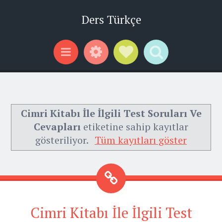
Ders Türkçe
Widgets
Social Links
Search
Menu
Cimri Kitabı İle İlgili Test Soruları Ve
Cevapları
etiketine sahip kayıtlar
gösteriliyor.
Tüm kayıtları göster
Cimri Kitabı İle İlgili Test