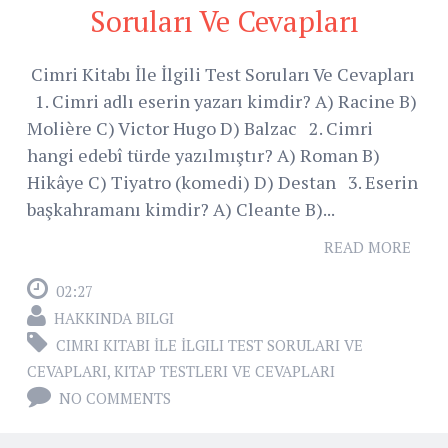
Soruları Ve Cevapları
Cimri Kitabı İle İlgili Test Soruları Ve Cevapları
1. Cimri adlı eserin yazarı kimdir? A) Racine B)
Molière C) Victor Hugo D) Balzac 2. Cimri
hangi edebî türde yazılmıştır? A) Roman B)
Hikâye C) Tiyatro (komedi) D) Destan 3. Eserin
başkahramanı kimdir? A) Cleante B)...
READ MORE
02:27
HAKKINDA BILGI
CIMRI KITABI İLE İLGILI TEST SORULARI VE
CEVAPLARI
,
KITAP TESTLERI VE CEVAPLARI
NO COMMENTS