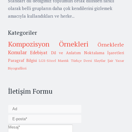
Standart dil dediğimiz toplumun ortak dilinden farklı
olarak belli grupların daha çok kendilerini gizlemek
amacıyla kullandıkları ve herke...
Kategoriler
Kompozisyon Örnekleri
Örneklerle
Konular
Edebiyat
Dil ve Anlatım
Noktalama İşaretleri
Paragraf Bilgisi
LGS-Sözel Mantık
Türkçe Dersi Slaytlar
Şair Yazar
Biyografileri
İletişim Formu