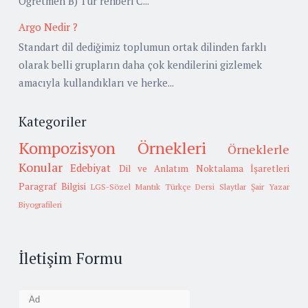
Öğretmen B) Tur rehberi C...
Argo Nedir ?
Standart dil dediğimiz toplumun ortak dilinden farklı
olarak belli grupların daha çok kendilerini gizlemek
amacıyla kullandıkları ve herke...
Kategoriler
Kompozisyon Örnekleri
Örneklerle
Konular
Edebiyat
Dil ve Anlatım
Noktalama İşaretleri
Paragraf Bilgisi
LGS-Sözel Mantık
Türkçe Dersi Slaytlar
Şair Yazar
Biyografileri
İletişim Formu