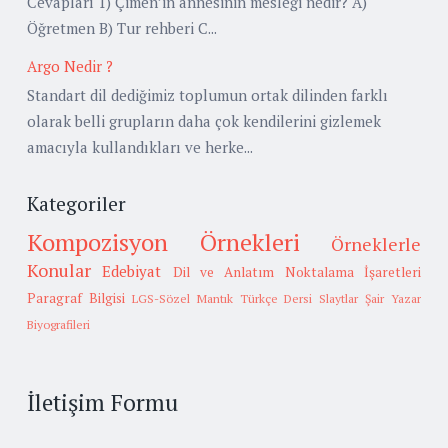
Cevapları 1) Çimen’in annesinin mesleği nedir? A)
Öğretmen B) Tur rehberi C...
Argo Nedir ?
Standart dil dediğimiz toplumun ortak dilinden farklı
olarak belli grupların daha çok kendilerini gizlemek
amacıyla kullandıkları ve herke...
Kategoriler
Kompozisyon Örnekleri
Örneklerle
Konular
Edebiyat
Dil ve Anlatım
Noktalama İşaretleri
Paragraf Bilgisi
LGS-Sözel Mantık
Türkçe Dersi Slaytlar
Şair Yazar
Biyografileri
İletişim Formu