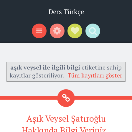
Ders Türkçe
Widgets
Social Links
Search
Menu
aşık veysel ile ilgili bilgi
etiketine sahip
kayıtlar gösteriliyor.
Tüm kayıtları göster
Aşık Veysel Şatıroğlu
Hakkında Bilgi Veriniz .