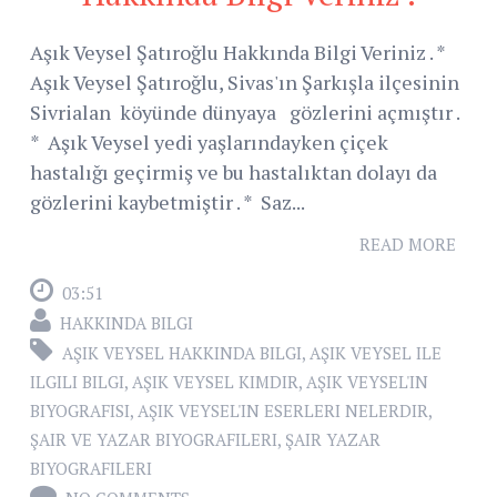
Aşık Veysel Şatıroğlu Hakkında Bilgi Veriniz . *
Aşık Veysel Şatıroğlu, Sivas'ın Şarkışla ilçesinin
Sivrialan köyünde dünyaya gözlerini açmıştır .
* Aşık Veysel yedi yaşlarındayken çiçek
hastalığı geçirmiş ve bu hastalıktan dolayı da
gözlerini kaybetmiştir . * Saz...
READ MORE
03:51
HAKKINDA BILGI
AŞIK VEYSEL HAKKINDA BILGI
,
AŞIK VEYSEL ILE
ILGILI BILGI
,
AŞIK VEYSEL KIMDIR
,
AŞIK VEYSEL'IN
BIYOGRAFISI
,
AŞIK VEYSEL'IN ESERLERI NELERDIR
,
ŞAIR VE YAZAR BIYOGRAFILERI
,
ŞAIR YAZAR
BIYOGRAFILERI