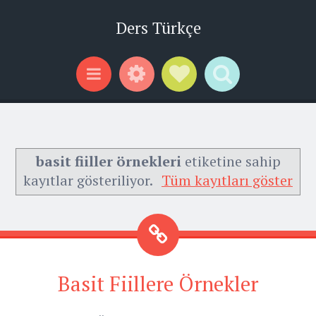
Ders Türkçe
Widgets
Social Links
Search
Menu
basit fiiller örnekleri
etiketine sahip
kayıtlar gösteriliyor.
Tüm kayıtları göster
Basit Fiillere Örnekler