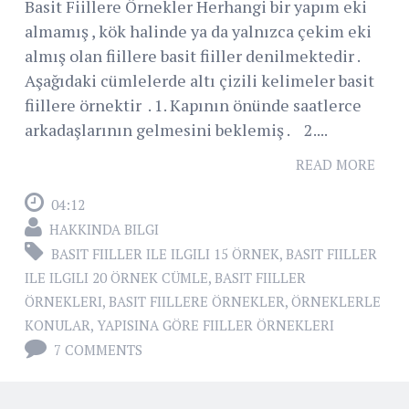
Basit Fiillere Örnekler Herhangi bir yapım eki
almamış , kök halinde ya da yalnızca çekim eki
almış olan fiillere basit fiiller denilmektedir .
Aşağıdaki cümlelerde altı çizili kelimeler basit
fiillere örnektir . 1. Kapının önünde saatlerce
arkadaşlarının gelmesini beklemiş . 2....
READ MORE
04:12
HAKKINDA BILGI
BASIT FIILLER ILE ILGILI 15 ÖRNEK
,
BASIT FIILLER
ILE ILGILI 20 ÖRNEK CÜMLE
,
BASIT FIILLER
ÖRNEKLERI
,
BASIT FIILLERE ÖRNEKLER
,
ÖRNEKLERLE
KONULAR
,
YAPISINA GÖRE FIILLER ÖRNEKLERI
7 COMMENTS