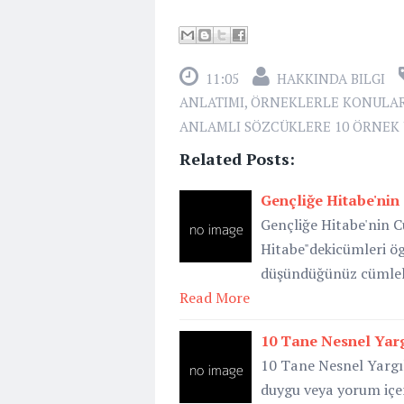
11:05
HAKKINDA BILGI
ANLATIMI
,
ÖRNEKLERLE KONULA
ANLAMLI SÖZCÜKLERE 10 ÖRNEK
Related Posts:
Gençliğe Hitabe'nin
Gençliğe Hitabe'nin 
Hitabe"dekicümleri öge
düşündüğünüz cümlele
Read More
10 Tane Nesnel Yar
10 Tane Nesnel Yargıl
duygu veya yorum içe