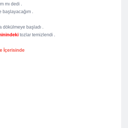
m mı dedi .
şe başlayacağım .
 dökülmeye başladı .
inindeki
tozlar temizlendi .
 İçerisinde