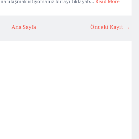
ına ulaşmak istiyorsanız burayı tıklayab…
Read More
Ana Sayfa
Önceki Kayıt →