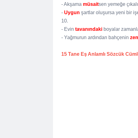
- Akşama
müsait
sen yemeğe çıkalı
-
Uygun
şartlar oluşursa yeni bir i
10.
- Evin
tavanındaki
boyalar zamanla
- Yağmurun ardından bahçenin
zem
15 Tane Eş Anlamlı Sözcük Cümle