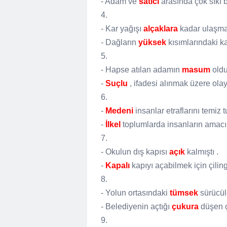
- Adam ve
satıcı
arasında çok sıkı b
4.
- Kar yağışı
alçaklara
kadar ulaşmay
- Dağların
yüksek
kısımlarındaki ka
5.
- Hapse atılan adamın
masum
oldu
-
Suçlu
, ifadesi alınmak üzere ol
6.
-
Medeni
insanlar etraflarını temiz 
-
İlkel
toplumlarda insanların amacı 
7.
- Okulun dış kapısı
açık
kalmıştı .
-
Kapalı
kapıyı açabilmek için çilin
8.
- Yolun ortasındaki
tümsek
sürücüle
- Belediyenin açtığı
çukura
düşen ç
9.