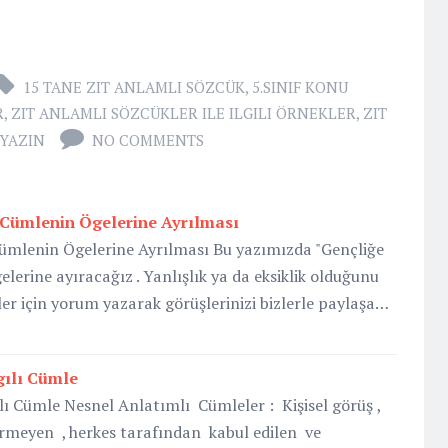
15 TANE ZIT ANLAMLI SÖZCÜK
,
5.SINIF KONU
R
,
ZIT ANLAMLI SÖZCÜKLER ILE ILGILI ÖRNEKLER
,
ZIT
 YAZIN
NO COMMENTS
 Cümlenin Ögelerine Ayrılması
Cümlenin Ögelerine Ayrılması Bu yazımızda "Gençliğe
lerine ayıracağız . Yanlışlık ya da eksiklik olduğunu
r için yorum yazarak görüşlerinizi bizlerle paylaşa…
gılı Cümle
ı Cümle Nesnel Anlatımlı Cümleler : Kişisel görüş ,
rmeyen , herkes tarafından kabul edilen ve