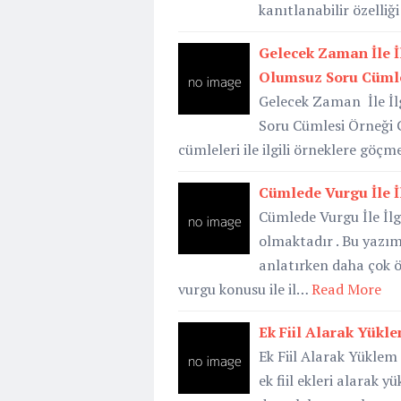
kanıtlanabilir özelliğ
Gelecek Zaman İle İl
Olumsuz Soru Cümle
Gelecek Zaman İle İlg
Soru Cümlesi Örneği G
cümleleri ile ilgili örneklere göç
Cümlede Vurgu İle İ
Cümlede Vurgu İle İlg
olmaktadır . Bu yazı
anlatırken daha çok 
vurgu konusu ile il…
Read More
Ek Fiil Alarak Yükl
Ek Fiil Alarak Yükle
ek fiil ekleri alarak yü