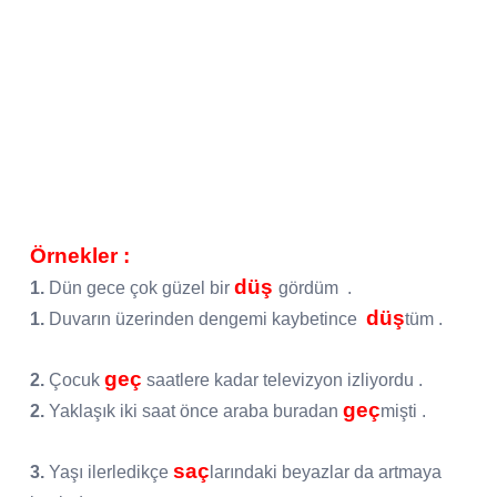
Örnekler :
düş
1.
Dün gece çok güzel bir
gördüm .
düş
1.
Duvarın üzerinden dengemi kaybetince
tüm .
geç
2.
Çocuk
saatlere kadar televizyon izliyordu .
geç
2.
Yaklaşık iki saat önce araba buradan
mişti .
saç
3.
Yaşı ilerledikçe
larındaki beyazlar da artmaya