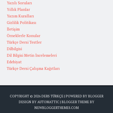
Yazılı Soruları
Yıllık Planlar
Yazım Kuralları
Gizlilik Politikası
İletişim
Örneklerle Konular
Türkçe Dersi Testler
Dilbilgisi
Dil Bilgisi Metin İncelemeleri
Edebiyat
Türkçe Dersi Çalışma Kağıtları
COPYRIGHT ©
2026
DERS TÜRKÇE
| POWERED BY
BLOGGER
DESIGN BY
AUTOMATTIC
| BLOGGER THEME BY
NEWBLOGGERTHEMES.COM