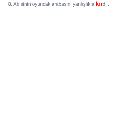
kır
8.
Abisinin oyuncak arabasını yanlışlıkla
dı .