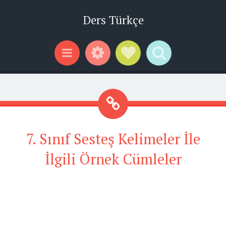
Ders Türkçe
Widgets
Social Links
Search
Menu
7. Sınıf Sesteş Kelimeler İle
İlgili Örnek Cümleler