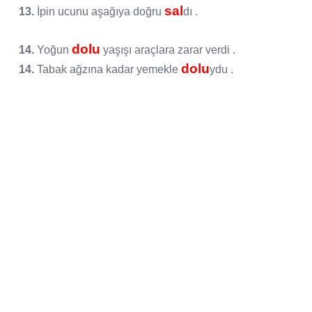
sal
13.
İpin ucunu aşağıya doğru
dı .
dolu
14.
Yoğun
yaşışı araçlara zarar verdi .
dolu
14.
Tabak ağzına kadar yemekle
ydu .