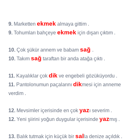
ekmek
9.
Marketten
almaya gittim .
ekmek
9.
Tohumları bahçeye
için dışarı çıktım .
sağ
10.
Çok şükür annem ve babam
.
sağ
10.
Takım
taraftan bir anda atağa çıktı .
dik
11.
Kayalıklar çok
ve engebeli gözüküyordu .
dik
11.
Pantolonumun paçalarını
mesi için anneme
verdim .
yaz
12.
Mevsimler içerisinde en çok
ı severim .
yaz
12.
Yeni şiirini yoğun duygular içerisinde
mış .
sal
13.
Balık tutmak için küçük bir
la denize açıldık .