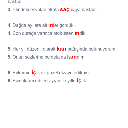
başladı .
saç
3.
Elindeki eşyaları etrafa
maya başladı .
in
4.
Dağda ayılara ait
ler gördük .
in
4.
Son durağa varınca otobüsten
dik .
kan
5.
Her yıl düzenli olarak
bağışında bulunuyorum .
kan
5.
Onun sözlerine bu defa da
dım .
iç
6.
Evlerinin
i çok güzel dizayn edilmişti .
iç
6.
Bize ikram edilen ayranı keyifle
tik .