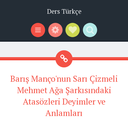
Ders Türkçe
Widgets
Social Links
Search
Menu
Barış Manço'nun Sarı Çizmeli
Mehmet Ağa Şarkısındaki
Atasözleri Deyimler ve
Anlamları