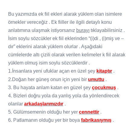
Bu yazımızda ek fiil ekleri alarak yüklem olan isimlere
örnekler vereceğiz . Ek fiiller ile ilgili detaylı konu
anlatımına ulaşmak istiyorsanız
burayı
tıklayabilirsiniz .
İsim soylu sözcükler ek fiil eklerinden “(i)di , (i)miş ve –
dır” eklerini alarak yüklem olurlar . Aşağıdaki
cümlelerde altı çizili olarak verilen kelimeler k fiil alarak
yüklem olmuş isim soylu sözcüklerdir .
1.İnsanlara yeni ufuklar açan en üzel şey
kitaptır
.
2.Doğan her güneş onun için yeni bir
umuttu
.
3. Bu hayata anlam katan en güzel şey
çocukmuş
.
4. Bizleri doğru yola da yanlış yola da yönlendirecek
olanlar
arkadaşlarımızdır
.
5. Gülümsemenin olduğu her yer
cennettir
.
6. Patlamanın olduğu yer bir boya
fabrikasıymış
.