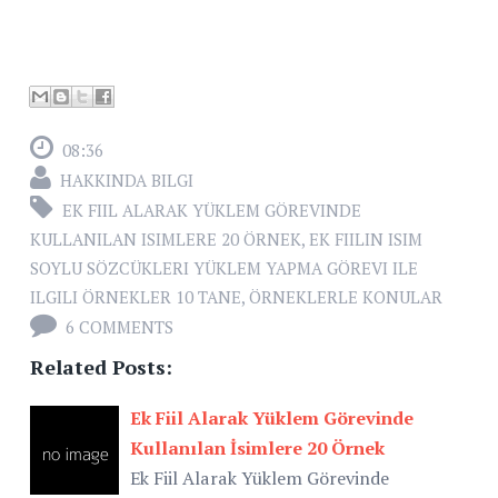
08:36
HAKKINDA BILGI
EK FIIL ALARAK YÜKLEM GÖREVINDE
KULLANILAN ISIMLERE 20 ÖRNEK
,
EK FIILIN ISIM
SOYLU SÖZCÜKLERI YÜKLEM YAPMA GÖREVI ILE
ILGILI ÖRNEKLER 10 TANE
,
ÖRNEKLERLE KONULAR
6 COMMENTS
Related Posts:
Ek Fiil Alarak Yüklem Görevinde
Kullanılan İsimlere 20 Örnek
Ek Fiil Alarak Yüklem Görevinde