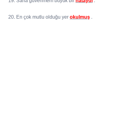
19. Sana güvenmem büyük bir
hataydı
.
20. En çok mutlu olduğu yer
okulmuş
.