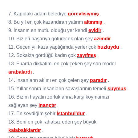
7. Kapıdaki adam belediye
görevlisiymiş
.
8. Bu yıl en çok kazandıran yatırım
altınmış
.
9. İnsanın en mutlu olduğu yer kendi
evidir
.
10. Bizleri başarıya götürecek olan şey
azimdir
.
11. Geçen yıl kaza yaptığımda yerler çok
buzluydu
.
12. Sokakta gördüğü kadın çok
zayıfmış
.
13. Fuarda dikkatimi en çok çeken şey son model
arabalardı
.
14. İnsanların aklını en çok çelen şey
paradır
.
15. Yıllar sonra insanların savaşlarının temeli
suymuş
.
16. Bizim hayatın zorluklarına karşı koymamızı
sağlayan şey
inançtır
.
17. En sevdiğim şehir
İstanbul’dur
.
18. Beni en çok rahatsız eden şey büyük
kalabalıklardır
.