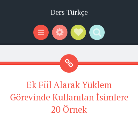
Ders Türkçe
Widgets
Social Links
Search
Menu
Ek Fiil Alarak Yüklem
Görevinde Kullanılan İsimlere
20 Örnek