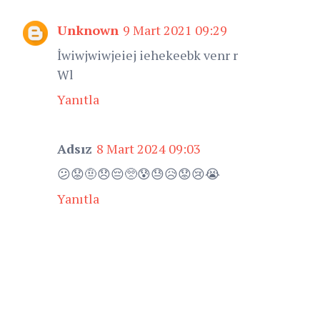
Unknown
9 Mart 2021 09:29
İwiwjwiwjeiej iehekeebk venr r
Wl
Yanıtla
Adsız
8 Mart 2024 09:03
😕😟🤨😞😔🥺😰😓😥😟😢😭
Yanıtla