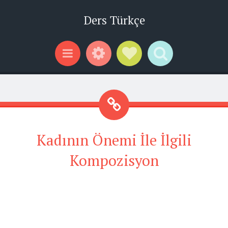
Ders Türkçe
Widgets
Social Links
Search
Menu
Kadının Önemi İle İlgili
Kompozisyon