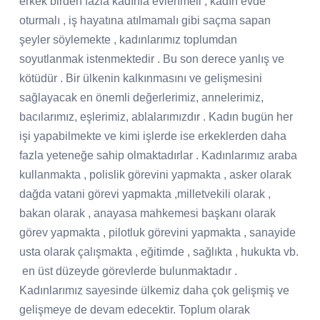
erkek birden fazla kadınla evlenmeli , kadın evde
oturmalı , iş hayatına atılmamalı gibi saçma sapan
şeyler söylemekte , kadınlarımız toplumdan
soyutlanmak istenmektedir . Bu son derece yanlış ve
kötüdür . Bir ülkenin kalkınmasını ve gelişmesini
sağlayacak en önemli değerlerimiz, annelerimiz,
bacılarımız, eşlerimiz, ablalarımızdır . Kadın bugün her
işi yapabilmekte ve kimi işlerde ise erkeklerden daha
fazla yeteneğe sahip olmaktadırlar . Kadınlarımız araba
kullanmakta , polislik görevini yapmakta , asker olarak
dağda vatani görevi yapmakta ,milletvekili olarak ,
bakan olarak , anayasa mahkemesi başkanı olarak
görev yapmakta , pilotluk görevini yapmakta , sanayide
usta olarak çalışmakta , eğitimde , sağlıkta , hukukta vb.
en üst düzeyde görevlerde bulunmaktadır .
Kadınlarımız sayesinde ülkemiz daha çok gelişmiş ve
gelişmeye de devam edecektir. Toplum olarak