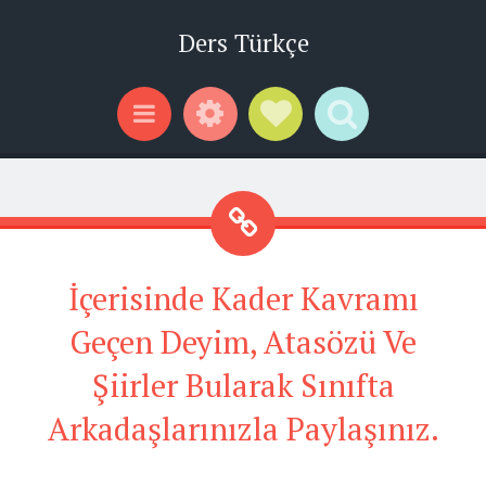
Ders Türkçe
Widgets
Social Links
Search
Menu
İçerisinde Kader Kavramı
Geçen Deyim, Atasözü Ve
Şiirler Bularak Sınıfta
Arkadaşlarınızla Paylaşınız.